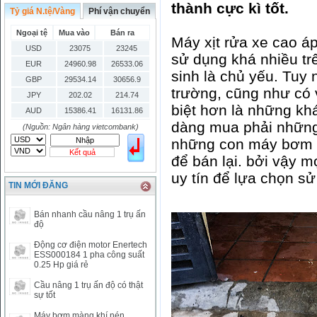
thành cực kì tốt.
Tỷ giá N.tệ/Vàng
Phí vận chuyển
Ngoại tệ
Mua vào
Bán ra
Máy xịt rửa xe cao á
USD
23075
23245
sử dụng khá nhiều tr
EUR
24960.98
26533.06
sinh là chủ yếu. Tuy 
GBP
29534.14
30656.9
trường, cũng như có 
JPY
202.02
214.74
biệt hơn là những khá
AUD
15386.41
16131.86
dàng mua phải những
HKD
2906.04
3028.6
(Nguồn: Ngân hàng vietcombank)
những con máy bơm rử
SGD
16755.29
17427.08
Kết quả
THB
666.2
786.99
để bán lại. bởi vậy 
CAD
17223.74
18058.21
uy tín để lựa chọn s
TIN MỚI ĐĂNG
CHF
23161.62
24283.77
DKK
0
3531.88
Bán nhanh cầu nâng 1 trụ ấn
INR
0
340.14
độ
KRW
18.01
21.12
Động cơ điện motor Enertech
KWD
0
79758.97
ESS000184 1 pha công suất
0.25 Hp giá rẻ
MYR
0
5808.39
NOK
0
2658.47
Cầu nâng 1 trụ ấn độ có thật
sự tốt
RMB
3272
1
RUB
0
418.79
Máy bơm màng khí nén