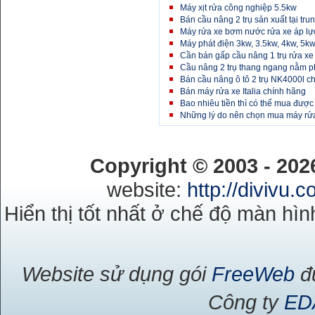
Máy xịt rửa công nghiệp 5.5kw
Bán cầu nâng 2 trụ sản xuất tại tru
Máy rửa xe bơm nước rửa xe áp lự
Máy phát điện 3kw, 3.5kw, 4kw, 5kw,
Cần bán gấp cầu nâng 1 trụ rửa xe 
Cầu nâng 2 trụ thang ngang nằm ph
Bán cầu nâng ô tô 2 trụ NK4000l c
Bán máy rửa xe Italia chính hãng
Bao nhiêu tiền thì có thể mua được
Những lý do nên chọn mua máy rửa
Copyright © 2003 - 20
website:
http://divivu.
Hiển thị tốt nhất ở chế độ màn hìn
Website sử dụng gói
FreeWeb
đư
Công ty
ED