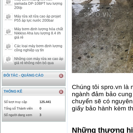
yamada DP-10BPT lưu lượng
SAR
0
6457
20l/p
SEK
0
2503.05
Máy rửa xịt rửa cao áp projet
P55 áp lực nước 200bar
Máy bơm định lượng hóa chất
Nikkiso Aha lưu lượng 8.4 l/h
giá rẻ
Các loại máy bơm định lượng
công nghiệp uy tín
Những con máy rửa xe cao áp
giá rẻ không nên bỏ qua
ĐỐI TÁC - QUẢNG CÁO
Chúng tôi spro.vn là
THỐNG KÊ
ngành đảm bảo cung
chuyển sẽ có nguyên 
Số lượt truy cập
125.441
giấy bảo hành kèm t
Tổng số Thành viên
0
Số người đang xem
3
Những thương hiệ