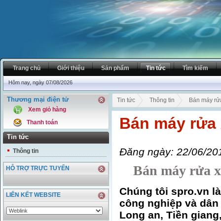
Trang chủ
Giới thiệu
Sản phẩm
Tin tức
Tìm kiếm
Hôm nay, ngày 07/08/2026
Thương mại điện tử
Tin tức
Thông tin
Bán máy rửa
Xem giỏ hàng
Bán máy rửa x
Thanh toán
Tin tức
Đăng ngày: 22/06/20
Thông tin
Bán máy rửa xe g
HỖ TRỢ TRỰC TUYẾN
Chúng tôi spro.vn l
LIÊN KẾT WEBSITE
công nghiệp và dân 
Long an, Tiền giang,