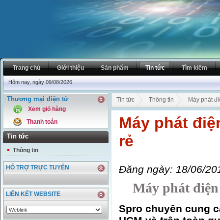
Trang chủ
Giới thiệu
Sản phẩm
Tin tức
Tìm kiếm
Hôm nay, ngày 09/08/2026
Thương mại điện tử
Tin tức
Thông tin
Máy phát điệ
Xem giỏ hàng
Máy phát điện
Thanh toán
rẻ
Tin tức
Thông tin
Đăng ngày: 18/06/20
HỖ TRỢ TRỰC TUYẾN
Máy phát điện 3k
LIÊN KẾT WEBSITE
Spro chuyên cung cấ