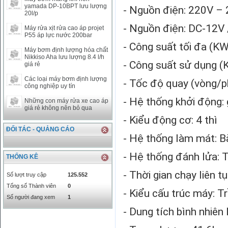
yamada DP-10BPT lưu lượng
- Nguồn điện: 220V –
SAR
0
6457
20l/p
SEK
0
2503.05
- Nguồn điện: DC-12V 
Máy rửa xịt rửa cao áp projet
P55 áp lực nước 200bar
- Công suất tối đa (KW
Máy bơm định lượng hóa chất
Nikkiso Aha lưu lượng 8.4 l/h
- Công suất sử dụng (
giá rẻ
Các loại máy bơm định lượng
- Tốc độ quay (vòng/p
công nghiệp uy tín
- Hệ thống khởi động: 
Những con máy rửa xe cao áp
giá rẻ không nên bỏ qua
- Kiểu động cơ: 4 thì
ĐỐI TÁC - QUẢNG CÁO
- Hệ thống làm mát: B
- Hệ thống đánh lửa: T
THỐNG KÊ
- Thời gian chạy liên t
Số lượt truy cập
125.552
Tổng số Thành viên
0
- Kiểu cấu trúc máy: 
Số người đang xem
1
- Dung tích bình nhiên l