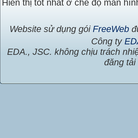
Hiển thị tốt nhất ở chế độ màn hìn
Website sử dụng gói
FreeWeb
đư
Công ty
ED
EDA., JSC. không chịu trách nhiệ
đăng tải