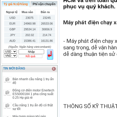
HCM và trên toàn qu
Tỷ giá N.tệ/Vàng
Phí vận chuyển
phục vụ quý khách.
Ngoại tệ
Mua vào
Bán ra
USD
23075
23245
Máy phát điện chạy 
EUR
24960.98
26533.06
GBP
29534.14
30656.9
JPY
202.02
214.74
- Máy phát điện chạy
AUD
15386.41
16131.86
sang trọng, dễ vận hà
HKD
2906.04
3028.6
(Nguồn: Ngân hàng vietcombank)
SGD
16755.29
17427.08
dễ dàng thuận tiện sử 
Kết quả
THB
666.2
786.99
CAD
17223.74
18058.21
TIN MỚI ĐĂNG
CHF
23161.62
24283.77
DKK
0
3531.88
Bán nhanh cầu nâng 1 trụ ấn
INR
0
340.14
độ
KRW
18.01
21.12
Động cơ điện motor Enertech
KWD
0
79758.97
ESS000184 1 pha công suất
0.25 Hp giá rẻ
MYR
0
5808.39
NOK
0
2658.47
THÔNG SỐ KỸ THUẬ
Cầu nâng 1 trụ ấn độ có thật
sự tốt
RMB
3272
1
RUB
0
418.79
Máy bơm màng khí nén