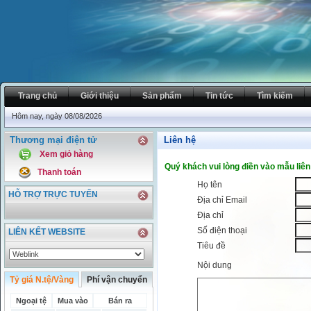
Trang chủ
Giới thiệu
Sản phẩm
Tin tức
Tìm kiếm
Hôm nay, ngày 08/08/2026
Thương mại điện tử
Liên hệ
Xem giỏ hàng
Quý khách vui lòng điền vào mẫu liên
Thanh toán
Họ tên
HỖ TRỢ TRỰC TUYẾN
Địa chỉ Email
Địa chỉ
Số điện thoại
LIÊN KẾT WEBSITE
Tiêu đề
Nội dung
Tỷ giá N.tệ/Vàng
Phí vận chuyển
Ngoại tệ
Mua vào
Bán ra