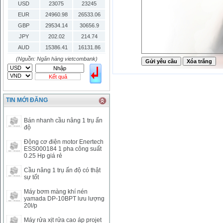
USD
23075
23245
EUR
24960.98
26533.06
GBP
29534.14
30656.9
JPY
202.02
214.74
AUD
15386.41
16131.86
HKD
2906.04
3028.6
(Nguồn: Ngân hàng vietcombank)
SGD
16755.29
17427.08
Kết quả
THB
666.2
786.99
CAD
17223.74
18058.21
TIN MỚI ĐĂNG
CHF
23161.62
24283.77
DKK
0
3531.88
Bán nhanh cầu nâng 1 trụ ấn
INR
0
340.14
độ
KRW
18.01
21.12
Động cơ điện motor Enertech
KWD
0
79758.97
ESS000184 1 pha công suất
0.25 Hp giá rẻ
MYR
0
5808.39
NOK
0
2658.47
Cầu nâng 1 trụ ấn độ có thật
sự tốt
RMB
3272
1
RUB
0
418.79
Máy bơm màng khí nén
yamada DP-10BPT lưu lượng
SAR
0
6457
20l/p
SEK
0
2503.05
Máy rửa xịt rửa cao áp projet