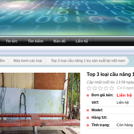
Tin tức
Tìm kiếm
Bản đồ
Liên hệ
hẩm
Máy bơm các loại
Top 3 loại cầu nâng 1 trụ sản xuất tại việt nam
Top 3 loại cầu nâng 1
Cập nhật cuối lúc 13:58 ngà
Có 0 ngườ
Liên hệ
Đơn giá bán:
VAT:
Liên hệ
Model:
Hãng SX:
Tình trạng:
Còn hàng