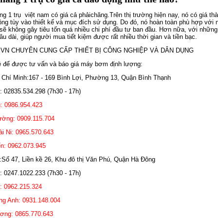
ng 1 trụ
việt nam có giá cả phảichăng.Trên thị trường hiện nay, nó có giá th
đồng tùy vào thiết kế và mục đích sử dụng. Do đó, nó hoàn toàn phù hợp vớ
 sẽ không gây tiêu tốn quá nhiều chi phí đầu tư ban đầu. Hơn nữa, với những
âu dài, giúp người mua tiết kiệm được rất nhiều thời gian và tiền bạc.
VN CHUYÊN CUNG CẤP THIẾT BỊ CÔNG NGHIỆP VÀ DÂN DỤNG
ệ để được tư vấn và báo giá máy bơm định lượng:
 Chí Minh:167 - 169 Bình Lợi, Phường 13, Quận Bình Thạnh
e: 02835.534.298 (7h30 - 17h)
: 0986.954.423
ờng: 0909.115.704
i Ni: 0965.570.643
ển: 0962.073.945
:Số 47, Liền kề 26, Khu đô thị Văn Phú, Quận Hà Đông
e: 0247.1022.233 (7h30 - 17h)
: 0962.215.324
ng Anh: 0931.148.004
ơng: 0865.770.643