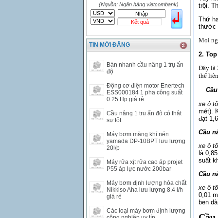
HKD
2906.04
3028.6
(Nguồn: Ngân hàng vietcombank)
trội. 
SGD
16755.29
17427.08
Thứ ha
Kết quả
THB
666.2
786.99
thước 
CAD
17223.74
18058.21
Mọi ngư
TIN MỚI ĐĂNG
CHF
23161.62
24283.77
2. Top
DKK
0
3531.88
Bán nhanh cầu nâng 1 trụ ấn
Đây là 
INR
0
340.14
độ
thể liê
KRW
18.01
21.12
Động cơ điện motor Enertech
Cầu 
KWD
0
79758.97
ESS000184 1 pha công suất
0.25 Hp giá rẻ
MYR
0
5808.39
xe ô t
mét). 
NOK
0
2658.47
Cầu nâng 1 trụ ấn độ có thật
đạt 1,
sự tốt
RMB
3272
1
Cầu nâ
RUB
0
418.79
Máy bơm màng khí nén
yamada DP-10BPT lưu lượng
SAR
0
6457
xe ô t
20l/p
là 0,8
SEK
0
2503.05
suất kh
Máy rửa xịt rửa cao áp projet
P55 áp lực nước 200bar
Cầu nâ
Máy bơm định lượng hóa chất
xe ô t
Nikkiso Aha lưu lượng 8.4 l/h
0,01 mé
giá rẻ
ben dà
Các loại máy bơm định lượng
Cầu 
công nghiệp uy tín