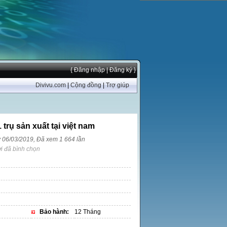
{ Đăng nhập
| Đăng ký }
Divivu.com
|
Cộng đồng
|
Trợ giúp
 trụ sản xuất tại việt nam
y 06/03/2019, Đã xem 1 664 lần
i đã bình chọn
Bảo hành:
12 Tháng