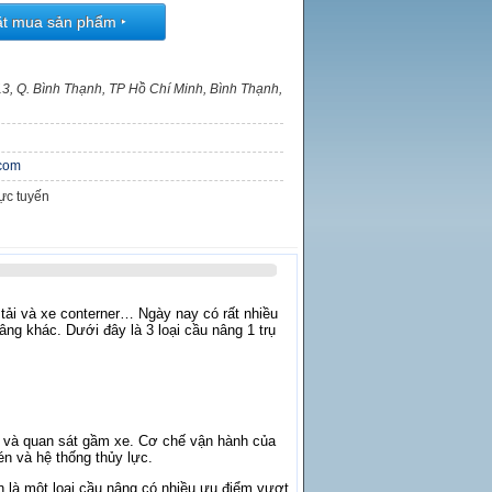
ặt mua sản phẩm
‣
13, Q. Bình Thạnh, TP Hồ Chí Minh, Bình Thạnh,
com
rực tuyến
n tải và xe conterner… Ngày nay có rất nhiều
nâng khác. Dưới đây là 3 loại cầu nâng 1 trụ
nh và quan sát gầm xe. Cơ chế vận hành của
én và hệ thống thủy lực.
ẫn là một loại cầu nâng có nhiều ưu điểm vượt