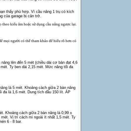
bạn thấy phù hợp. Vì cầu nâng 1 trụ có kích
g của garage bị cản trở.
ắp theo kiểu âm hoặc sử dụng cầu nâng ngược lại.
ẻ để mọi người có thể tham khảo để hiểu rõ hơn có
 nâng lên đến 5 mét (chiều dài cơ bản đạt 4,6
 mét. Ty ben dài 2,15 mét. Mức nâng tối đa
 nâng là 5 mét. Khoảng cách giữa 2 bàn nâng
i đa là 1,6 mét. Dung tích dầu 150 lít. ÁP
 mét. Khoảng cách giữa 2 bàn nâng là 0,99
±
 mét. Vị trí cách mi ngoài ít nhất 1,5 mét. Ty
én 6 - 8 bar.