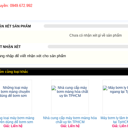
uyền: 0949.672.992
ẬN XÉT SẢN PHẨM
Chưa có nhận xét gì về sản phẩm
ẾT NHẬN XÉT
g nhập để viết nhận xét cho sản phẩm
ẩm cùng loại khác
g loại máy bơm màng
Nhà cung cấp máy bơm màng hóa
Máy bơm ly tâm t
yên dùng để bơm sơn
chất uy tín TPHCM
tại TpHC
Giá: Liên hệ
Giá: Liên hệ
Giá: Liên 