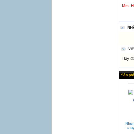
Mrs. H
NH
VI
Hãy đăn
Sản ph
Nhữn
chu