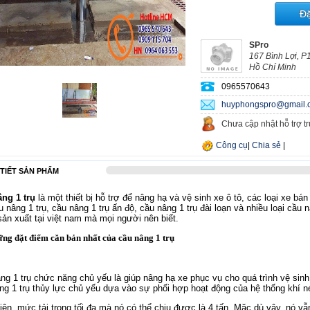
Đ
SPro
167 Bình Lợi, P
Hồ Chí Minh
0965570643
huyphongspro@gmail.
Chưa cập nhật hỗ trợ t
Công cụ
|
Chia sẻ
|
 TIẾT SẢN PHẨM
ng 1 trụ
là một thiết bị hỗ trợ để nâng hạ và vệ sinh xe ô tô, các loại xe bá
ầu nâng 1 trụ, cầu nâng 1 trụ ấn độ, cầu nâng 1 trụ đài loạn và nhiều loại cầu 
ản xuất tại việt nam mà mọi người nên biết.
ng đặt điểm căn bản nhất của cầu nâng 1 trụ
ng 1 trụ chức năng chủ yếu là giúp nâng hạ xe phục vụ cho quá trình vệ si
ng 1 trụ thủy lực chủ yếu dựa vào sự phối hợp hoạt động của hệ thống khí n
iên, mức tải trọng tối đa mà nó có thể chịu được là 4 tấn. Mặc dù vậy, nó v