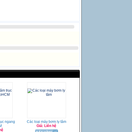
rục ngang
Các loại máy bơm ly tâm
M
Giá: Liên hệ
hệ