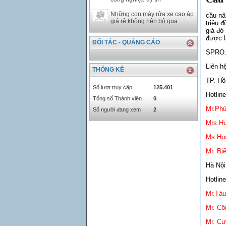
Những con máy rửa xe cao áp
cầu nâ
giá rẻ không nên bỏ qua
triệu 
giá đó
được l
ĐỐI TÁC - QUẢNG CÁO
SPRO.
Liên h
THỐNG KÊ
TP. Hồ
Số lượt truy cập
125.401
Hotlin
Tổng số Thành viên
0
Mr.Phú
Số người đang xem
2
Mrs.Hư
Ms.Hoà
Mr. Bi
Hà Nội
Hotlin
Mr.Tàu
Mr. Cô
Mr. Cư