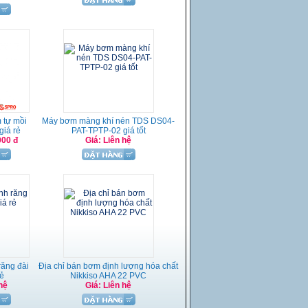
 tự mồi
Máy bơm màng khí nén TDS DS04-
giá rẻ
PAT-TPTP-02 giá tốt
000 đ
Giá: Liên hệ
ăng đài
Địa chỉ bán bơm định lượng hóa chất
rẻ
Nikkiso AHA 22 PVC
hệ
Giá: Liên hệ