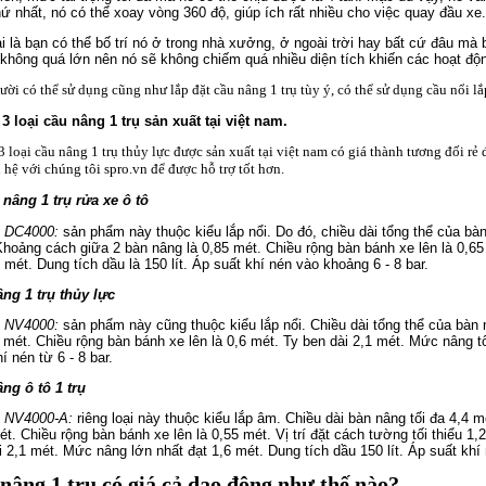
Thứ nhất, nó có thể xoay vòng 360 độ, giúp ích rất nhiều cho việc quay đầu xe.
i là bạn có thể bố trí nó ở trong nhà xưởng, ở ngoài trời hay bất cứ đâu mà 
không quá lớn nên nó sẽ không chiếm quá nhiều diện tích khiến các hoạt độn
ời có thể sử dụng cũng như lắp đặt cầu nâng 1 trụ tùy ý, có thể sử dụng cầu nổi l
 3 loại cầu nâng 1 trụ sản xuất tại việt nam.
3 loại cầu nâng 1 trụ thủy lực được sản xuất tại việt nam có giá thành tương đối r
n hệ với chúng tôi spro.vn để được hỗ trợ tốt hơn.
nâng 1 trụ rửa xe ô tô
ô DC4000:
sản phẩm này thuộc kiểu lắp nổi. Do đó, chiều dài tổng thể của bàn
Khoảng cách giữa 2 bàn nâng là 0,85 mét. Chiều rộng bàn bánh xe lên là 0,65
6 mét. Dung tích dầu là 150 lít. Áp suất khí nén vào khoảng 6 - 8 bar.
ng 1 trụ thủy lực
ô NV4000:
sản phẩm này cũng thuộc kiểu lắp nổi. Chiều dài tổng thể của bàn
5 mét. Chiều rộng bàn bánh xe lên là 0,6 mét. Ty ben dài 2,1 mét. Mức nâng tố
í nén từ 6 - 8 bar.
ng ô tô 1 trụ
ô NV4000-A:
riêng loại này thuộc kiểu lắp âm. Chiều dài bàn nâng tối đa 4,4
t. Chiều rộng bàn bánh xe lên là 0,55 mét. Vị trí đặt cách tường tối thiểu 1,2
i 2,1 mét. Mức nâng lớn nhất đạt 1,6 mét. Dung tích dầu 150 lít. Áp suất khí n
nâng 1 trụ có giá cả dao động như thế nào?