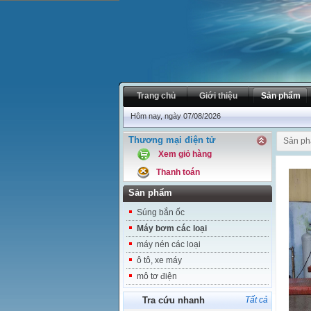
Trang chủ
Giới thiệu
Sản phẩm
Hôm nay, ngày 07/08/2026
Thương mại điện tử
Sản p
Xem giỏ hàng
Thanh toán
Sản phẩm
Súng bắn ốc
Máy bơm các loại
máy nén các loại
ô tô, xe máy
mô tơ điện
Tra cứu nhanh
Tất cả