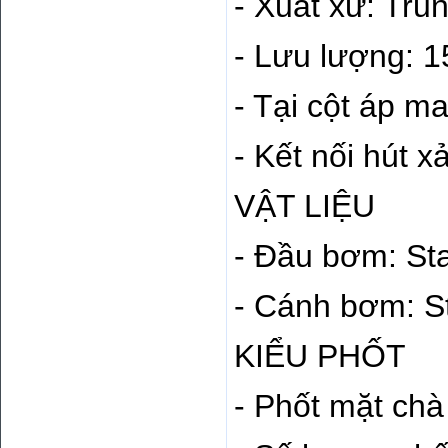
- Xuất xứ: Tru
- Lưu lượng: 
- Tại cột áp m
- Kết nối hút xả
VẬT LIỆU
- Đầu bơm: Sta
- Cánh bơm: St
KIỂU PHỐT
- Phốt mặt chà 