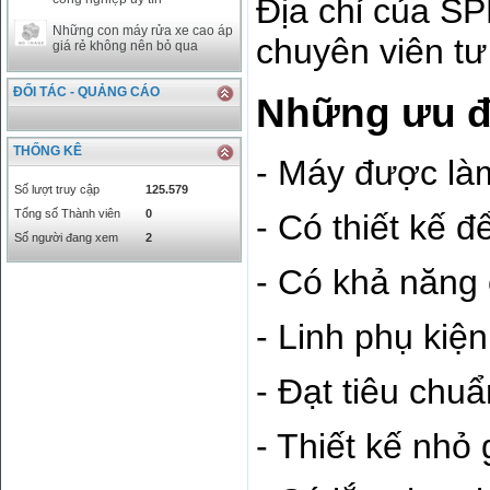
Địa chỉ của S
Những con máy rửa xe cao áp
chuyên viên tư 
giá rẻ không nên bỏ qua
ĐỐI TÁC - QUẢNG CÁO
Những ưu đ
THỐNG KÊ
- Máy được làm
Số lượt truy cập
125.579
Tổng số Thành viên
0
- Có thiết kế đ
Số người đang xem
2
- Có khả năng 
- Linh phụ kiệ
- Đạt tiêu ch
- Thiết kế nhỏ 