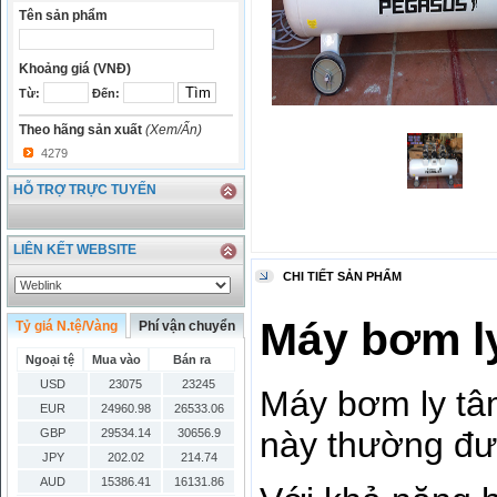
Tên sản phẩm
Khoảng giá (VNĐ)
Từ:
Đến:
Theo hãng sản xuất
(Xem/Ẩn)
4279
HỖ TRỢ TRỰC TUYẾN
LIÊN KẾT WEBSITE
CHI TIẾT SẢN PHẨM
Máy bơm l
Tỷ giá N.tệ/Vàng
Phí vận chuyển
Ngoại tệ
Mua vào
Bán ra
USD
23075
23245
Máy bơm ly tâm
EUR
24960.98
26533.06
này thường đư
GBP
29534.14
30656.9
JPY
202.02
214.74
AUD
15386.41
16131.86