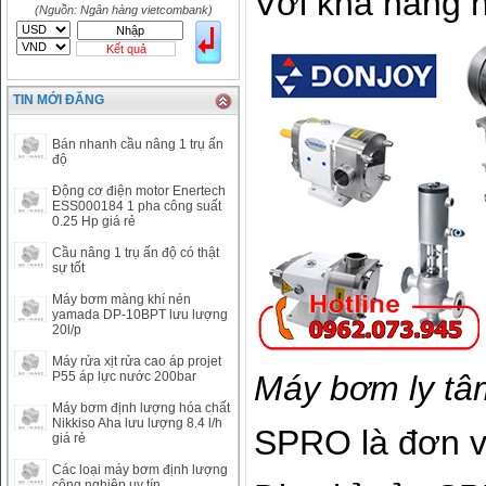
Với khả năng h
HKD
2906.04
3028.6
(Nguồn: Ngân hàng vietcombank)
SGD
16755.29
17427.08
Kết quả
THB
666.2
786.99
CAD
17223.74
18058.21
TIN MỚI ĐĂNG
CHF
23161.62
24283.77
DKK
0
3531.88
Bán nhanh cầu nâng 1 trụ ấn
INR
0
340.14
độ
KRW
18.01
21.12
Động cơ điện motor Enertech
KWD
0
79758.97
ESS000184 1 pha công suất
0.25 Hp giá rẻ
MYR
0
5808.39
NOK
0
2658.47
Cầu nâng 1 trụ ấn độ có thật
sự tốt
RMB
3272
1
RUB
0
418.79
Máy bơm màng khí nén
yamada DP-10BPT lưu lượng
SAR
0
6457
20l/p
SEK
0
2503.05
Máy rửa xịt rửa cao áp projet
P55 áp lực nước 200bar
Máy bơm ly t
Máy bơm định lượng hóa chất
Nikkiso Aha lưu lượng 8.4 l/h
SPRO là đơn vị
giá rẻ
Các loại máy bơm định lượng
công nghiệp uy tín