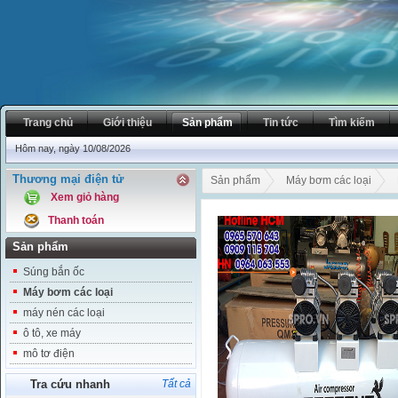
Trang chủ
Giới thiệu
Sản phẩm
Tin tức
Tìm kiếm
Hôm nay, ngày 10/08/2026
Thương mại điện tử
Sản phẩm
Máy bơm các loại
Xem giỏ hàng
Thanh toán
Sản phẩm
Súng bắn ốc
Máy bơm các loại
máy nén các loại
ô tô, xe máy
mô tơ điện
Tra cứu nhanh
Tất cả