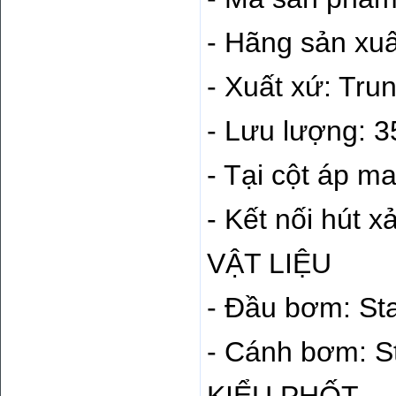
- Hãng sản xuấ
- Xuất xứ: Tru
- Lưu lượng: 
- Tại cột áp m
- Kết nối hút xả
VẬT LIỆU
- Đầu bơm: Sta
- Cánh bơm: St
KIỂU PHỐT