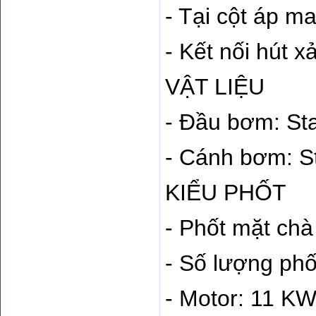
- Tại cột áp m
- Kết nối hút xả
VẬT LIỆU
- Đầu bơm: Sta
- Cánh bơm: St
KIỂU PHỐT
- Phốt mặt chà 
- Số lượng phố
- Motor: 11 KW