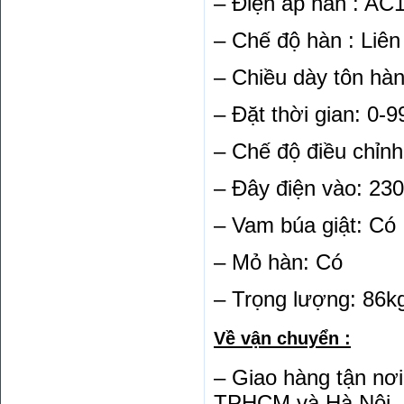
– Điện áp hàn : AC1
– Chế độ hàn : Liên
– Chiều dày tôn hà
– Đặt thời gian: 0-
– Chế độ điều chỉnh
– Đây điện vào: 2
– Vam búa giật: Có
– Mỏ hàn: Có
– Trọng lượng: 86k
Về vận chuyển :
– Giao hàng tận nơi
TPHCM và Hà Nội. M