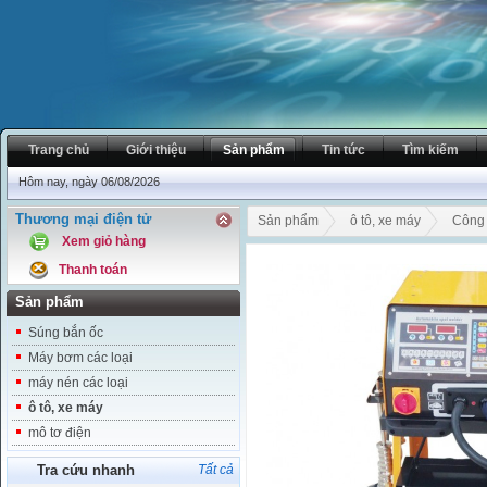
Trang chủ
Giới thiệu
Sản phẩm
Tin tức
Tìm kiếm
Hôm nay, ngày 06/08/2026
Thương mại điện tử
Sản phẩm
ô tô, xe máy
Công 
Xem giỏ hàng
Thanh toán
Sản phẩm
Súng bắn ốc
Máy bơm các loại
máy nén các loại
ô tô, xe máy
mô tơ điện
Tra cứu nhanh
Tất cả