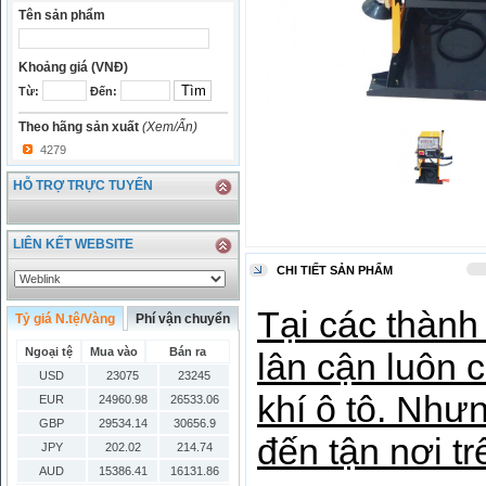
Tên sản phẩm
Khoảng giá (VNĐ)
Từ:
Đến:
Theo hãng sản xuất
(Xem/Ẩn)
4279
HỖ TRỢ TRỰC TUYẾN
LIÊN KẾT WEBSITE
CHI TIẾT SẢN PHẨM
Tại các thàn
Tỷ giá N.tệ/Vàng
Phí vận chuyển
Ngoại tệ
Mua vào
Bán ra
lân cận luôn c
USD
23075
23245
khí ô tô. Nh
EUR
24960.98
26533.06
GBP
29534.14
30656.9
đến tận nơi t
JPY
202.02
214.74
AUD
15386.41
16131.86