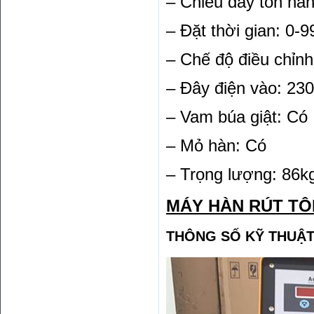
– Chiều dày tôn hà
– Đặt thời gian: 0-
– Chế độ điều chỉnh
– Đây điện vào: 2
– Vam búa giật: Có
– Mỏ hàn: Có
– Trọng lượng: 86k
MÁY HÀN RÚT TÔ
THÔNG SỐ KỸ THUẬ