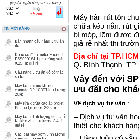
HKD
2906.04
3028.6
(Nguồn: Ngân hàng vietcombank)
SGD
16755.29
17427.08
Kết quả
Máy hàn rút tôn ch
THB
666.2
786.99
CAD
17223.74
18058.21
chữa kéo nắn, rút gi
TIN MỚI ĐĂNG
CHF
23161.62
24283.77
bị móp, lõm được đư
DKK
0
3531.88
Bán nhanh cầu nâng 1 trụ ấn
giả rẻ nhất thị trườn
INR
0
340.14
độ
KRW
18.01
21.12
Địa chỉ tại TP.HCM
Động cơ điện motor Enertech
KWD
0
79758.97
ESS000184 1 pha công suất
Q. Bình Thạnh, TP
0.25 Hp giá rẻ
MYR
0
5808.39
NOK
0
2658.47
Cầu nâng 1 trụ ấn độ có thật
Vậy đến với SP
sự tốt
RMB
3272
1
RUB
0
418.79
Máy bơm màng khí nén
ưu đãi cho kh
yamada DP-10BPT lưu lượng
SAR
0
6457
20l/p
SEK
0
2503.05
Về dịch vụ tư vấn :
Máy rửa xịt rửa cao áp projet
P55 áp lực nước 200bar
– Dịch vụ tư vấn h
Máy bơm định lượng hóa chất
Nikkiso Aha lưu lượng 8.4 l/h
thiết cho khách hàn
giá rẻ
Các loại máy bơm định lượng
– Hàng luôn có sẵn 
công nghiệp uy tín