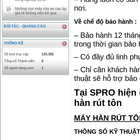
nơi.
Những con máy rửa xe cao áp
giá rẻ không nên bỏ qua
Về chế độ bảo hành :
ĐỐI TÁC - QUẢNG CÁO
– Bảo hành 12 tháng
trong thời gian bảo
THỐNG KÊ
Số lượt truy cập
125.382
– Có đầy đủ linh phụ
Tổng số Thành viên
0
– Chỉ cần khách hàn
Số người đang xem
1
thuật sẽ hỗ trợ bảo
Tại SPRO hiện 
hàn rút tôn
MÁY HÀN RÚT TÔN
THÔNG SỐ KỸ THUẬ