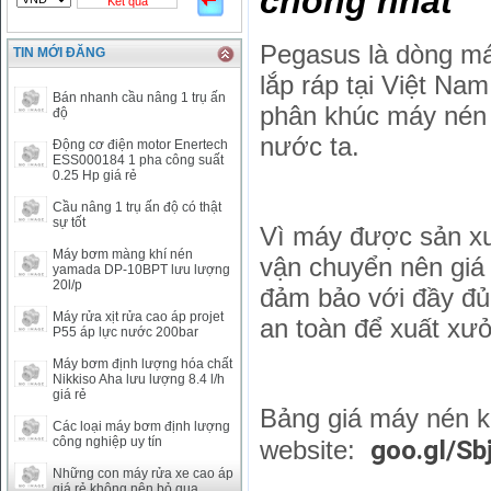
chóng nhất
Kết quả
THB
666.2
786.99
CAD
17223.74
18058.21
Pegasus là dòng má
TIN MỚI ĐĂNG
CHF
23161.62
24283.77
lắp ráp tại Việt Nam
DKK
0
3531.88
Bán nhanh cầu nâng 1 trụ ấn
INR
0
340.14
phân khúc máy nén 
độ
KRW
18.01
21.12
nước ta.
Động cơ điện motor Enertech
KWD
0
79758.97
ESS000184 1 pha công suất
0.25 Hp giá rẻ
MYR
0
5808.39
NOK
0
2658.47
Cầu nâng 1 trụ ấn độ có thật
sự tốt
RMB
3272
1
Vì máy được sản xuấ
RUB
0
418.79
Máy bơm màng khí nén
vận chuyển nên giá
yamada DP-10BPT lưu lượng
SAR
0
6457
20l/p
đảm bảo với đầy đủ
SEK
0
2503.05
Máy rửa xịt rửa cao áp projet
an toàn để xuất xư
P55 áp lực nước 200bar
Máy bơm định lượng hóa chất
Nikkiso Aha lưu lượng 8.4 l/h
giá rẻ
Bảng giá máy nén k
Các loại máy bơm định lượng
công nghiệp uy tín
goo.gl/Sb
website:
Những con máy rửa xe cao áp
giá rẻ không nên bỏ qua