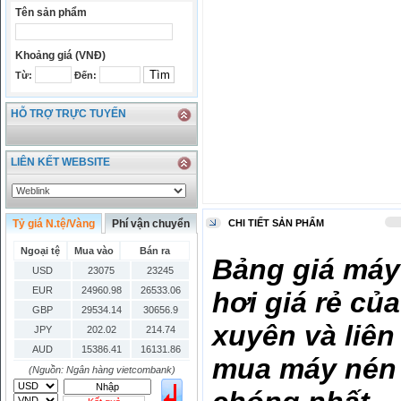
Tên sản phẩm
Khoảng giá (VNĐ)
Từ:
Đến:
HỖ TRỢ TRỰC TUYẾN
LIÊN KẾT WEBSITE
Tỷ giá N.tệ/Vàng
Phí vận chuyển
CHI TIẾT SẢN PHẨM
Ngoại tệ
Mua vào
Bán ra
Bảng giá máy
USD
23075
23245
EUR
24960.98
26533.06
hơi giá rẻ củ
GBP
29534.14
30656.9
xuyên và liên
JPY
202.02
214.74
AUD
15386.41
16131.86
mua máy nén 
HKD
2906.04
3028.6
(Nguồn: Ngân hàng vietcombank)
SGD
16755.29
17427.08