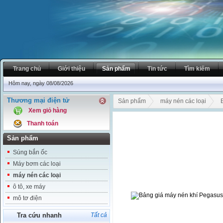
Trang chủ
Giới thiệu
Sản phẩm
Tin tức
Tìm kiếm
Hôm nay, ngày 08/08/2026
Thương mại điện tử
Sản phẩm
máy nén các loại
Xem giỏ hàng
Thanh toán
Sản phẩm
Súng bắn ốc
Máy bơm các loại
máy nén các loại
ô tô, xe máy
mô tơ điện
Tra cứu nhanh
Tất cả