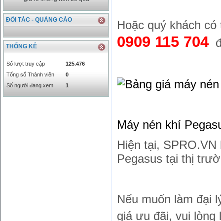
ĐỐI TÁC - QUẢNG CÁO
Hoặc quý khách có th
0909 115 704
để
THỐNG KÊ
Số lượt truy cập
125.476
Tổng số Thành viên
0
Số người đang xem
1
Máy nén khí Pegasu
Hiện tại, SPRO.VN 
Pegasus tại thị tr
Nếu muốn làm đại l
giá ưu đãi, vui lòng 